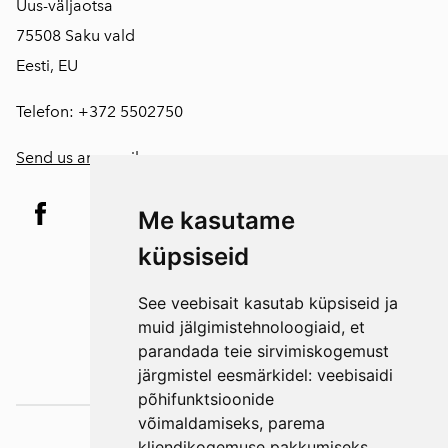
Uus-väljaotsa
75508 Saku vald
Eesti, EU
Telefon: +372 5502750
Send us an email
Me kasutame
küpsiseid
See veebisait kasutab küpsiseid ja
muid jälgimistehnoloogiaid, et
parandada teie sirvimiskogemust
järgmistel eesmärkidel:
veebisaidi
põhifunktsioonide
võimaldamiseks
,
parema
Väljaotsa
kliendikogemuse pakkumiseks