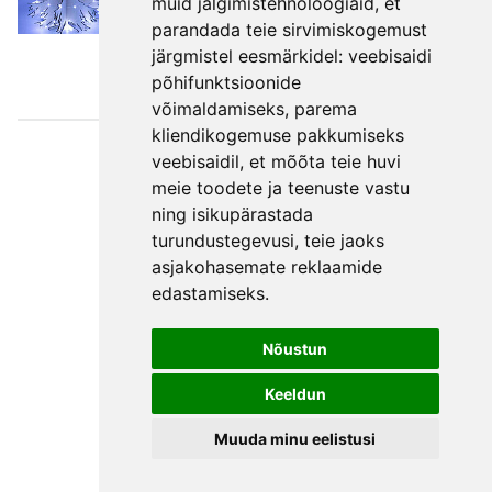
muid jälgimistehnoloogiaid, et
parandada teie sirvimiskogemust
järgmistel eesmärkidel:
veebisaidi
põhifunktsioonide
võimaldamiseks
,
parema
kliendikogemuse pakkumiseks
Väljaotsa
veebisaidil
,
et mõõta teie huvi
konsultatsioonid
meie toodete ja teenuste vastu
ning isikupärastada
OÜ
turundustegevusi
,
teie jaoks
Telefon +372 550
asjakohasemate reklaamide
2750
edastamiseks
.
E-post
Facebook
Nõustun
Üldtingimused
Keeldun
Privaatsuspoliitika
Muuda minu eelistusi