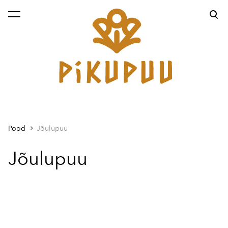
lisati ostukorvi.
Vaata ostukorvi
Pood
Jõulupuu
Jõulupuu