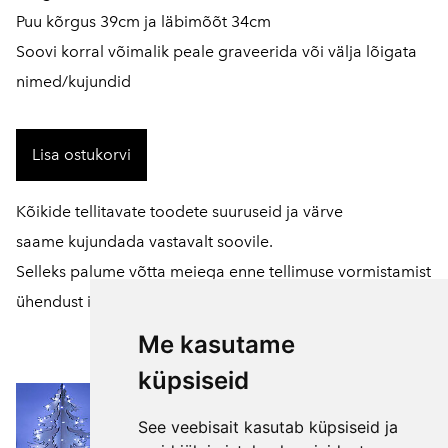
Puu kõrgus 39cm ja läbimõõt 34cm
Soovi korral võimalik peale graveerida või välja lõigata
nimed/kujundid
Lisa ostukorvi
Kõikide tellitavate toodete suuruseid ja värve
saame kujundada vastavalt soovile.
Selleks palume võtta meiega enne tellimuse vormistamist
ühendust
info@pikupuu.ee
Me kasutame
küpsiseid
See veebisait kasutab küpsiseid ja