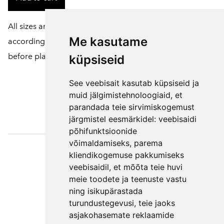
All sizes and colors of products can be customized
Me kasutame
according to your wishes. To do this, please contact us
before placing an order.
küpsiseid
See veebisait kasutab küpsiseid ja
muid jälgimistehnoloogiaid, et
parandada teie sirvimiskogemust
järgmistel eesmärkidel:
veebisaidi
põhifunktsioonide
võimaldamiseks
,
parema
Väljaotsa
kliendikogemuse pakkumiseks
konsultatsioonid
veebisaidil
,
et mõõta teie huvi
OÜ
meie toodete ja teenuste vastu
ning isikupärastada
Phone +372 550
turundustegevusi
,
teie jaoks
2750
asjakohasemate reklaamide
E-mail