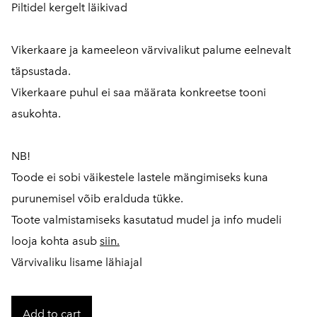
Piltidel kergelt läikivad
Vikerkaare ja kameeleon värvivalikut palume eelnevalt
täpsustada.
Vikerkaare puhul ei saa määrata konkreetse tooni
asukohta.
NB!
Toode ei sobi väikestele lastele mängimiseks kuna
purunemisel võib eralduda tükke.
Toote valmistamiseks kasutatud mudel ja info mudeli
looja kohta asub
siin
.
Värvivaliku l
isame lähiajal
Add to cart