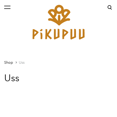
was added to the cart.
View cart
Shop
Uss
Uss