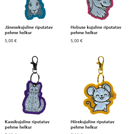
Jänesekujuline riputatav
Hobuse kujuline riputatav
pehme helkur
pehme helkur
5,00 €
5,00 €
Kassikujuline riputatav
Hiirekujuline riputatav
pehme helkur
pehme helkur