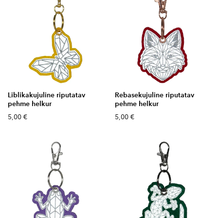
Liblikakujuline riputatav
Rebasekujuline riputatav
pehme helkur
pehme helkur
5,00 €
5,00 €