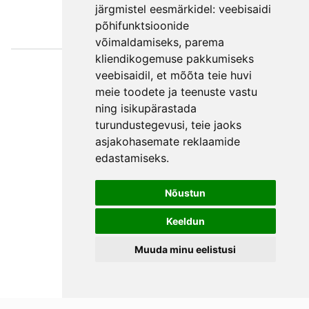
järgmistel eesmärkidel:
veebisaidi
põhifunktsioonide
võimaldamiseks
,
parema
kliendikogemuse pakkumiseks
Väljaotsa
veebisaidil
,
et mõõta teie huvi
konsultatsioonid
meie toodete ja teenuste vastu
ning isikupärastada
OÜ
turundustegevusi
,
teie jaoks
Telefon +372 550
asjakohasemate reklaamide
2750
edastamiseks
.
E-post
Facebook
Nõustun
Üldtingimused
Keeldun
Privaatsuspoliitika
Muuda minu eelistusi
Update cookies preferences