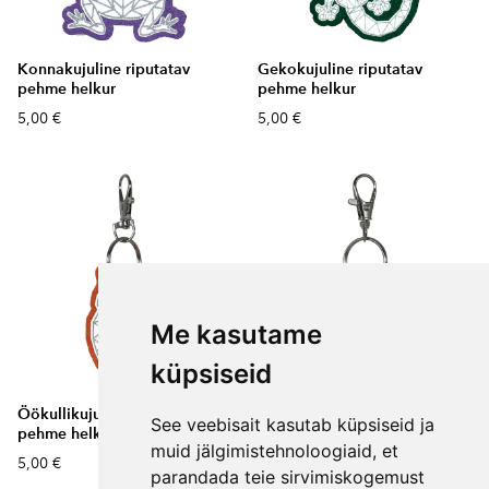
Konnakujuline riputatav
Gekokujuline riputatav
pehme helkur
pehme helkur
5,00 €
5,00 €
Me kasutame
küpsiseid
Öökullikujuline riputatav
Hundikujuline riputatav
See veebisait kasutab küpsiseid ja
pehme helkur
pehme helkur
muid jälgimistehnoloogiaid, et
5,00 €
5,00 €
parandada teie sirvimiskogemust