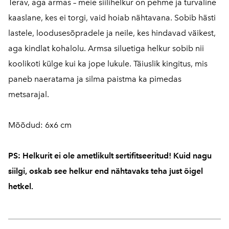
Terav, aga armas – meie siilihelkur on pehme ja turvaline
kaaslane, kes ei torgi, vaid hoiab nähtavana. Sobib hästi
lastele, loodusesõpradele ja neile, kes hindavad väikest,
aga kindlat kohalolu. Armsa siluetiga helkur sobib nii
koolikoti külge kui ka jope lukule. Täiuslik kingitus, mis
paneb naeratama ja silma paistma ka pimedas
metsarajal.
Mõõdud: 6x6 cm
PS: Helkurit ei ole ametlikult sertifitseeritud! Kuid nagu
siilgi, oskab see helkur end nähtavaks teha just õigel
hetkel.