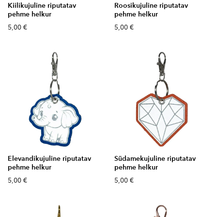
Kiilikujuline riputatav
Roosikujuline riputatav
pehme helkur
pehme helkur
5,00 €
5,00 €
Elevandikujuline riputatav
Südamekujuline riputatav
pehme helkur
pehme helkur
5,00 €
5,00 €