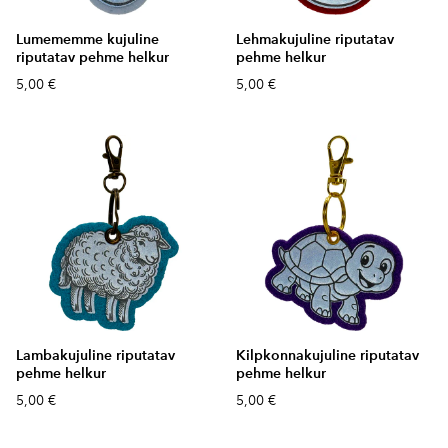
Lumememme kujuline
Lehmakujuline riputatav
riputatav pehme helkur
pehme helkur
5,00 €
5,00 €
Lambakujuline riputatav
Kilpkonnakujuline riputatav
pehme helkur
pehme helkur
5,00 €
5,00 €