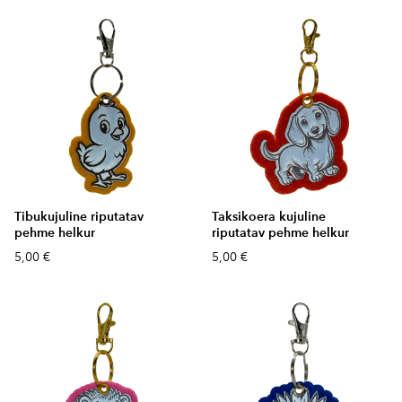
Tibukujuline riputatav
Taksikoera kujuline
pehme helkur
riputatav pehme helkur
5,00 €
5,00 €