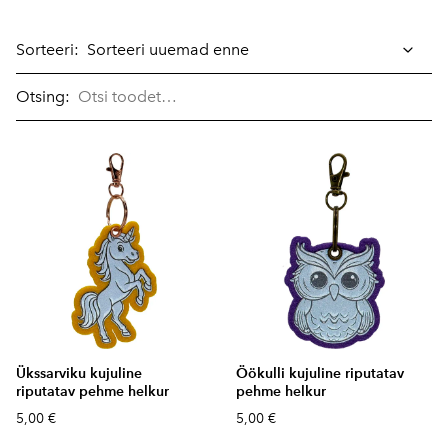
Sorteeri:
Otsing:
Ükssarviku kujuline
Öökulli kujuline riputatav
riputatav pehme helkur
pehme helkur
5,00 €
5,00 €