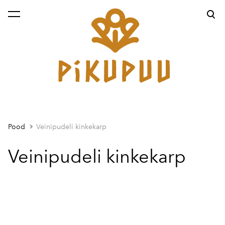
lisati ostukorvi.
Vaata ostukorvi
Pood
Veinipudeli kinkekarp
Veinipudeli kinkekarp