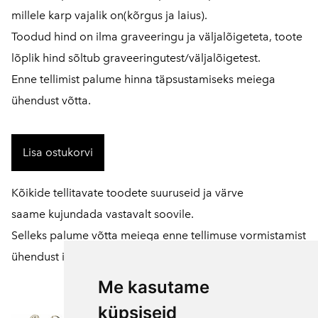
millele karp vajalik on(kõrgus ja laius).
Toodud hind on ilma graveeringu ja väljalõigeteta, toote
lõplik hind sõltub graveeringutest/väljalõigetest.
Enne tellimist palume hinna täpsustamiseks meiega
ühendust võtta.
Lisa ostukorvi
Kõikide tellitavate toodete suuruseid ja värve
saame kujundada vastavalt soovile.
Selleks palume võtta meiega enne tellimuse vormistamist
ühendust
info@pikupuu.ee
Me kasutame
küpsiseid