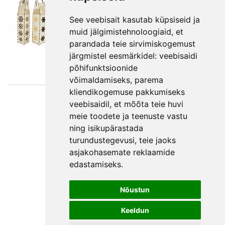
See veebisait kasutab küpsiseid ja
muid jälgimistehnoloogiaid, et
parandada teie sirvimiskogemust
järgmistel eesmärkidel:
veebisaidi
põhifunktsioonide
võimaldamiseks
,
parema
kliendikogemuse pakkumiseks
Väljaotsa
veebisaidil
,
et mõõta teie huvi
konsultatsioonid
meie toodete ja teenuste vastu
ning isikupärastada
OÜ
turundustegevusi
,
teie jaoks
Telefon +372 550
asjakohasemate reklaamide
2750
edastamiseks
.
E-post
Facebook
Nõustun
Üldtingimused
Keeldun
Privaatsuspoliitika