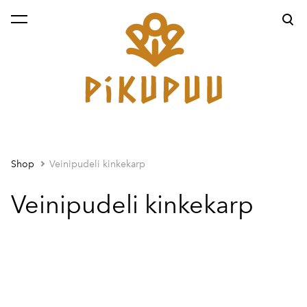
was added to the cart.
View cart
Shop
Veinipudeli kinkekarp
Veinipudeli kinkekarp