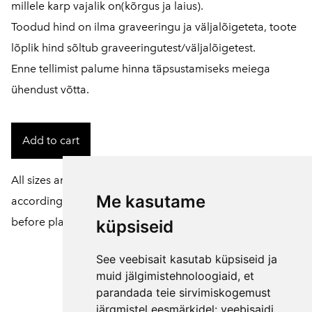
millele karp vajalik on(kõrgus ja laius).
Toodud hind on ilma graveeringu ja väljalõigeteta, toote
lõplik hind sõltub graveeringutest/väljalõigetest.
Enne tellimist palume hinna täpsustamiseks meiega
ühendust võtta.
Add to cart
All sizes and colors of products can be customized
Me kasutame
according to your wishes. To do this, please contact us
before placing an order.
küpsiseid
See veebisait kasutab küpsiseid ja
muid jälgimistehnoloogiaid, et
parandada teie sirvimiskogemust
järgmistel eesmärkidel:
veebisaidi